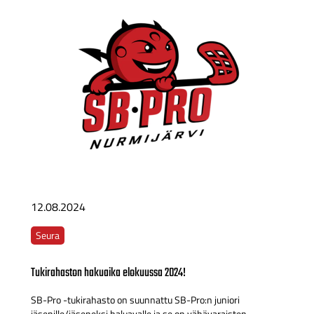
12.08.2024
Seura
Tukirahaston hakuaika elokuussa 2024!
SB-Pro -tukirahasto on suunnattu SB-Pro:n juniori
jäsenille/jäseneksi haluavalle ja se on vähävaraisten