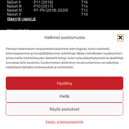
Naiset II
P11 (2016)
T16
Naiset III
P10 (2017)
T14
Naiset IV
P7-P9 (2018-2020)
T12
Naiset V
T10
TÄRKEITÄ LINKKEJÄ
Yhteystiedot
Uutiset
Hallinnoi suostumusta
Kerhot
Tukirahasto
Uudelle jäsenelle
Parhaan kokemuksen tarjoamiseksi käytämme teknologioita, kuten evästeitä,
tallentaaksemme ja/tai käyttääksemme laitetietoja. Näiden tekniikoiden hyväksyminen
antaa meille mahdollisuuden käsitellä tietoja, kuten selauskäyttäytymistä tai yksilöllisiä
tunnuksia tällä sivustolla. Suostumuksen jättäminen tai peruuttaminen voi vaikuttaa
haitallisesti tiettyihin ominaisuuksiin ja toimintoihin.
Hyväksy
Kiellä
Näytä asetukset
SB-Pro Nurmijärvi ry Lepsämäntie 15, 01800 Klaukkala
Eväste- ja tietosuojaseloste