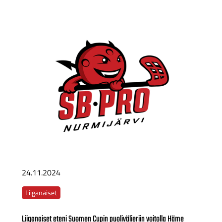
24.11.2024
Liiganaiset
Liiganaiset eteni Suomen Cupin puolivälieriin voitolla Häme