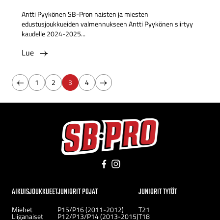
Antti Pyykönen SB-Pron naisten ja miesten
edustusjoukkueiden valmennukseen Antti Pyykönen siirtyy
kaudelle 2024-2025...
Lue
Edellinen
Seuraava
1
2
3
4
sivu
sivu
Facebook
Instagram
AIKUISJOUKKUEET
JUNIORIT POJAT
JUNIORIT TYTÖT
Miehet
P15/P16 (2011-2012)
T21
Liiganaiset
P12/P13/P14 (2013-2015)
T18