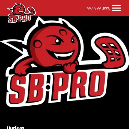
SB-
AVAA VALIKKO
Pro
etusivulle
Uutiset