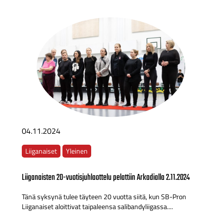
04.11.2024
Liiganaiset
Yleinen
Liiganaisten 20-vuotisjuhlaottelu pelattiin Arkadialla 2.11.2024
Tänä syksynä tulee täyteen 20 vuotta siitä, kun SB-Pron
Liiganaiset aloittivat taipaleensa salibandyliigassa....