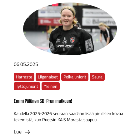
06.05.2025
Harraste
Liiganaiset
Poikajuniorit
Seura
Tyttöjuniorit
Yleinen
Emmi Pölönen SB-Pron matkaan!
Kaudella 2025-2026 seuraan saadaan lisää pirullisen kovaa
tekemistä, kun Ruotsin KAIS Morasta saapuu...
Lue