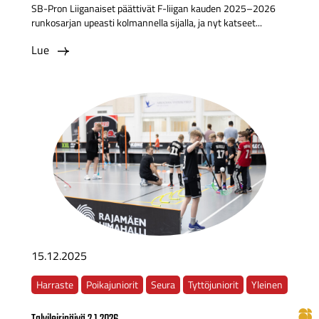
SB-Pron Liiganaiset päättivät F-liigan kauden 2025–2026
runkosarjan upeasti kolmannella sijalla, ja nyt katseet...
Lue
15.12.2025
Harraste
Poikajuniorit
Seura
Tyttöjuniorit
Yleinen