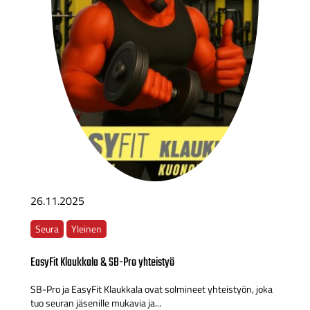
26.11.2025
Seura
Yleinen
EasyFit Klaukkala & SB-Pro yhteistyö
SB-Pro ja EasyFit Klaukkala ovat solmineet yhteistyön, joka
tuo seuran jäsenille mukavia ja...