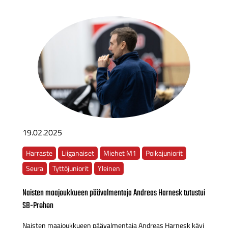
19.02.2025
Harraste
Liiganaiset
Miehet M1
Poikajuniorit
Seura
Tyttöjuniorit
Yleinen
Naisten maajoukkueen päävalmentaja Andreas Harnesk tutustui
SB-Prohon
Naisten maajoukkueen päävalmentaja Andreas Harnesk kävi