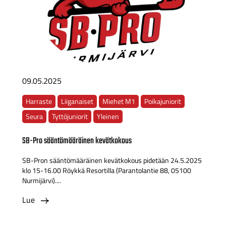
09.05.2025
Harraste
Liiganaiset
Miehet M1
Poikajuniorit
Seura
Tyttöjuniorit
Yleinen
SB-Pro sääntömääräinen kevätkokous
SB-Pron sääntömääräinen kevätkokous pidetään 24.5.2025
klo 15-16.00 Röykkä Resortilla (Parantolantie 88, 05100
Nurmijärvi)....
Lue