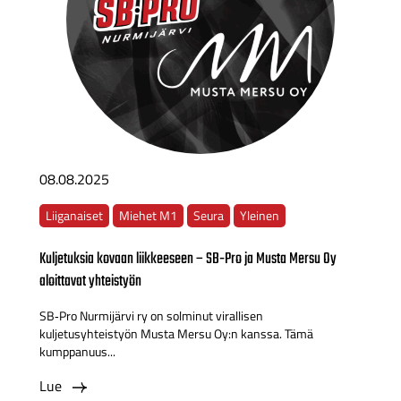
08.08.2025
Liiganaiset
Miehet M1
Seura
Yleinen
Kuljetuksia kovaan liikkeeseen – SB‑Pro ja Musta Mersu Oy
aloittavat yhteistyön
SB‑Pro Nurmijärvi ry on solminut virallisen
kuljetusyhteistyön Musta Mersu Oy:n kanssa. Tämä
kumppanuus...
Lue