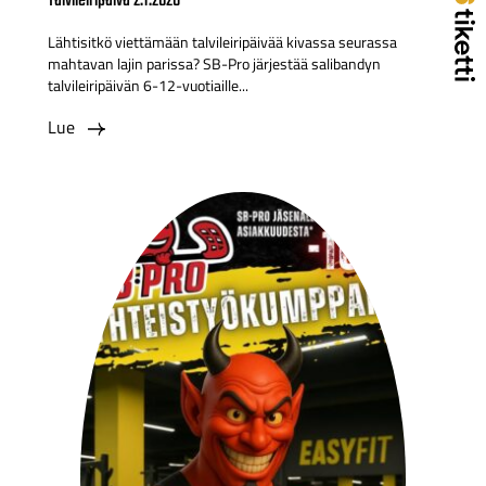
Talvileiripäivä 2.1.2026
Lähtisitkö viettämään talvileiripäivää kivassa seurassa
mahtavan lajin parissa? SB-Pro järjestää salibandyn
talvileiripäivän 6-12-vuotiaille...
Lue