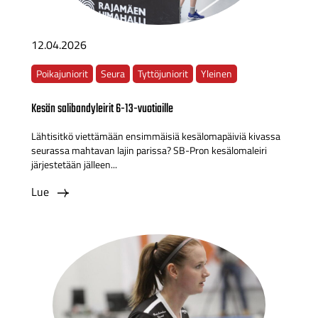
12.04.2026
Poikajuniorit
Seura
Tyttöjuniorit
Yleinen
Kesän salibandyleirit 6-13-vuotiaille
Lähtisitkö viettämään ensimmäisiä kesälomapäiviä kivassa
seurassa mahtavan lajin parissa? SB-Pron kesälomaleiri
järjestetään jälleen...
Lue