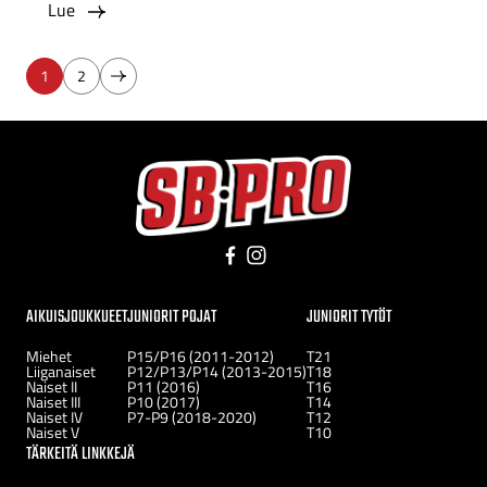
Lue
Seuraava
1
2
sivu
Facebook
Instagram
AIKUISJOUKKUEET
JUNIORIT POJAT
JUNIORIT TYTÖT
Miehet
P15/P16 (2011-2012)
T21
Liiganaiset
P12/P13/P14 (2013-2015)
T18
Naiset II
P11 (2016)
T16
Naiset III
P10 (2017)
T14
Naiset IV
P7-P9 (2018-2020)
T12
Naiset V
T10
TÄRKEITÄ LINKKEJÄ