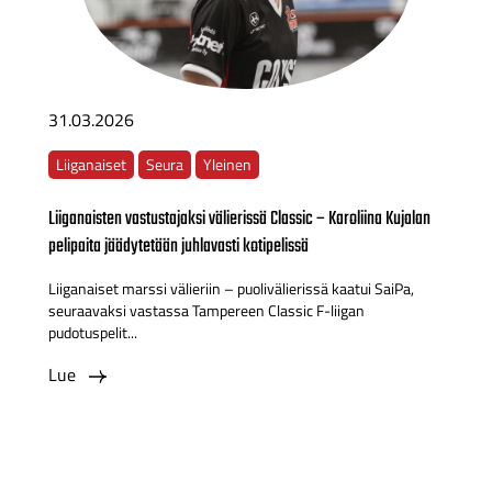
31.03.2026
Liiganaiset
Seura
Yleinen
Liiganaisten vastustajaksi välierissä Classic – Karoliina Kujalan
pelipaita jäädytetään juhlavasti kotipelissä
Liiganaiset marssi välieriin – puolivälierissä kaatui SaiPa,
seuraavaksi vastassa Tampereen Classic F-liigan
pudotuspelit...
Lue