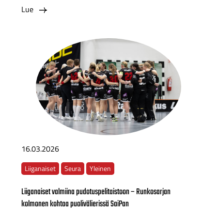
Lue
16.03.2026
Liiganaiset
Seura
Yleinen
Liiganaiset valmiina pudotuspelitaistoon – Runkosarjan
kolmonen kohtaa puolivälierissä SaiPan