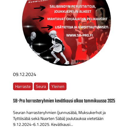
09.12.2024
Harraste
Seura
Yleinen
SB-Pro harrasteryhmien kevätkausi alkaa tammikuussa 2025
Seuran harrasteryhmien (junnusäbä, Muksukerhot ja
Tyttösäbä sekä Nuorten Säbä) joulutaukoa vietetään
9.12.2024-6.1.2025. Kevätkausi...