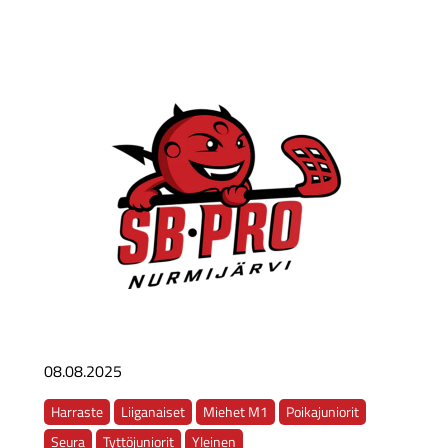
08.08.2025
Harraste
Liiganaiset
Miehet M1
Poikajuniorit
Seura
Tyttöjuniorit
Yleinen