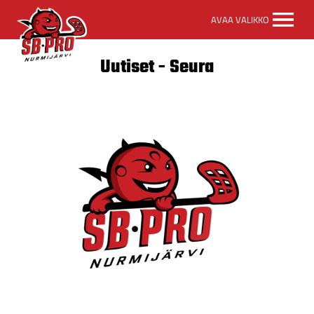
SB-
AVAA VALIKKO
Pro
etusivulle
Uutiset - Seura