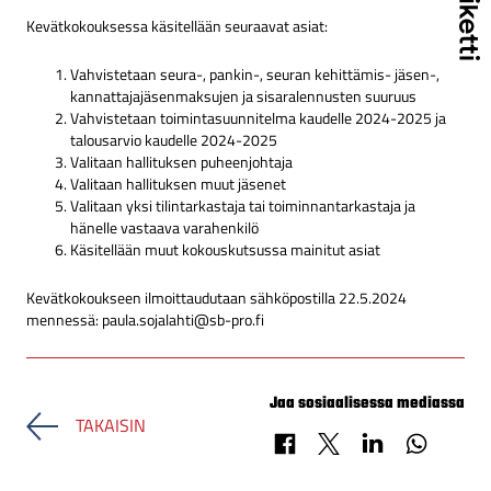
Kevätkokouksessa käsitellään seuraavat asiat:
Vahvistetaan seura-, pankin-, seuran kehittämis- jäsen-,
kannattajajäsenmaksujen ja sisaralennusten suuruus
Vahvistetaan toimintasuunnitelma kaudelle 2024-2025 ja
talousarvio kaudelle 2024-2025
Valitaan hallituksen puheenjohtaja
Valitaan hallituksen muut jäsenet
Valitaan yksi tilintarkastaja tai toiminnantarkastaja ja
hänelle vastaava varahenkilö
Käsitellään muut kokouskutsussa mainitut asiat
Kevätkokoukseen ilmoittaudutaan sähköpostilla 22.5.2024
mennessä: paula.sojalahti@sb-pro.fi
Jaa sosiaalisessa mediassa
TAKAISIN
Jaa Facebookissa
Jaa X-palvelussa
Jaa LinkedInissä
Jaa Whats