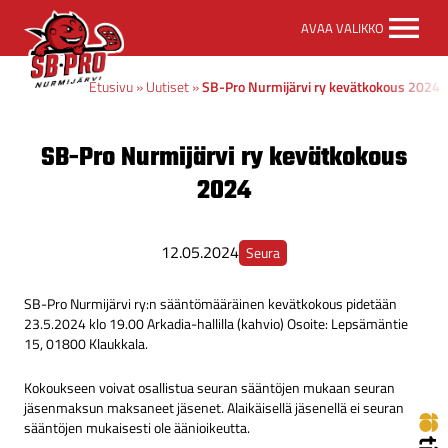
SB-
AVAA VALIKKO
Pro
etusivulle
Etusivu
»
Uutiset
»
SB-Pro Nurmijärvi ry kevätkokous 2024
SB-Pro Nurmijärvi ry kevätkokous
2024
12.05.2024
Seura
SB-Pro Nurmijärvi ry:n sääntömääräinen kevätkokous pidetään
23.5.2024 klo 19.00 Arkadia-hallilla (kahvio) Osoite: Lepsämäntie
15, 01800 Klaukkala.
Kokoukseen voivat osallistua seuran sääntöjen mukaan seuran
jäsenmaksun maksaneet jäsenet. Alaikäisellä jäsenellä ei seuran
sääntöjen mukaisesti ole äänioikeutta.