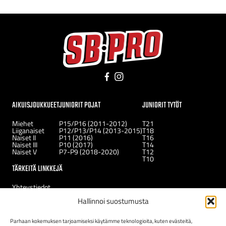
Facebook
Instagram
AIKUISJOUKKUEET
JUNIORIT POJAT
JUNIORIT TYTÖT
Miehet
P15/P16 (2011-2012)
T21
Liiganaiset
P12/P13/P14 (2013-2015)
T18
Naiset II
P11 (2016)
T16
Naiset III
P10 (2017)
T14
Naiset V
P7-P9 (2018-2020)
T12
T10
TÄRKEITÄ LINKKEJÄ
Yhteystiedot
Uutiset
Hallinnoi suostumusta
Kerhot
Tukirahasto
Uudelle jäsenelle
Parhaan kokemuksen tarjoamiseksi käytämme teknologioita, kuten evästeitä,