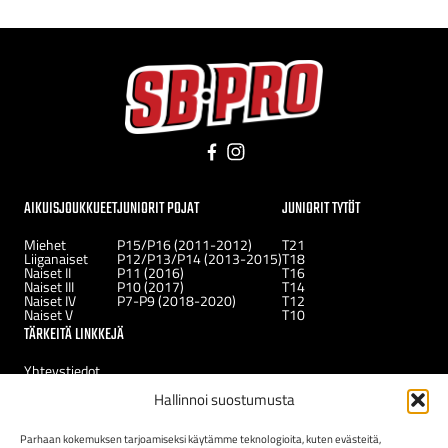
Facebook
Instagram
AIKUISJOUKKUEET
JUNIORIT POJAT
JUNIORIT TYTÖT
Miehet
P15/P16 (2011-2012)
T21
Liiganaiset
P12/P13/P14 (2013-2015)
T18
Naiset II
P11 (2016)
T16
Naiset III
P10 (2017)
T14
Naiset IV
P7-P9 (2018-2020)
T12
Naiset V
T10
TÄRKEITÄ LINKKEJÄ
Yhteystiedot
Uutiset
Hallinnoi suostumusta
Kerhot
Tukirahasto
Uudelle jäsenelle
Parhaan kokemuksen tarjoamiseksi käytämme teknologioita, kuten evästeitä,