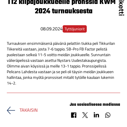
T12 kilpajoukkueelle pronssia KWMC
2024 turnauksesta
08.09.2024
Tyttöjuniorit
Turnauksen ensimmäisenä päivänä pelattiin tiukka peli Tikkurilan
Tiikereitä vastaan, josta 7-6 tappio. SB-Pro FB Factor pelistä
puolestaan selkeä 11-5 voitto meidän joukkueelle. Sunnuntain
välieräpelissä vastaan asettui Nystars Uudestakaupungista.
Olimme aivan köysissä ja meille 13-1 tappio. Pronssipelissä
Pelicans Lahdesta vastaan ja se peli oli täysin meidän joukkueen
hallintaa, jonka myötä pronssiset mitalit tytöille kaulaan lukemin
14-2.
Jaa sosiaalisessa mediassa
TAKAISIN
Jaa Facebookissa
Jaa X-palvelussa
Jaa LinkedInissä
Jaa Whats