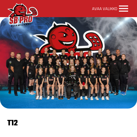
SB-
AVAA VALIKKO
Pro
etusivulle
T12