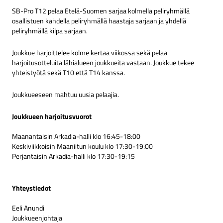
SB-Pro T12 pelaa Etelä-Suomen sarjaa kolmella peliryhmällä
osallistuen kahdella peliryhmällä haastaja sarjaan ja yhdellä
peliryhmällä kilpa sarjaan.
Joukkue harjoittelee kolme kertaa viikossa sekä pelaa
harjoitusotteluita lähialueen joukkueita vastaan. Joukkue tekee
yhteistyötä sekä T10 että T14 kanssa.
Joukkueeseen mahtuu uusia pelaajia.
Joukkueen harjoitusvuorot
Maanantaisin Arkadia-halli klo 16:45-18:00
Keskiviikkoisin Maaniitun koulu klo 17:30-19:00
Perjantaisin Arkadia-halli klo 17:30-19:15
Yhteystiedot
Eeli Anundi
Joukkueenjohtaja