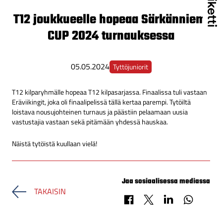
T12 joukkueelle hopeaa Särkänniemi
CUP 2024 turnauksessa
05.05.2024
Tyttöjuniorit
T12 kilparyhmälle hopeaa T12 kilpasarjassa. Finaalissa tuli vastaan
Eräviikingit, joka oli finaalipelissä tällä kertaa parempi. Tytöiltä
loistava nousujohteinen turnaus ja päästiin pelaamaan uusia
vastustajia vastaan sekä pitämään yhdessä hauskaa.
Näistä tytöistä kuullaan vielä!
Jaa sosiaalisessa mediassa
TAKAISIN
Jaa Facebookissa
Jaa X-palvelussa
Jaa LinkedInissä
Jaa Whats