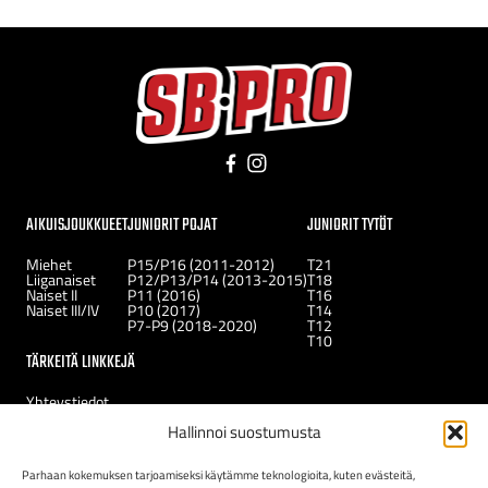
Facebook
Instagram
AIKUISJOUKKUEET
JUNIORIT POJAT
JUNIORIT TYTÖT
Miehet
P15/P16 (2011-2012)
T21
Liiganaiset
P12/P13/P14 (2013-2015)
T18
Naiset II
P11 (2016)
T16
Naiset III/IV
P10 (2017)
T14
P7-P9 (2018-2020)
T12
T10
TÄRKEITÄ LINKKEJÄ
Yhteystiedot
Uutiset
Hallinnoi suostumusta
Kerhot
Tukirahasto
Uudelle jäsenelle
Parhaan kokemuksen tarjoamiseksi käytämme teknologioita, kuten evästeitä,