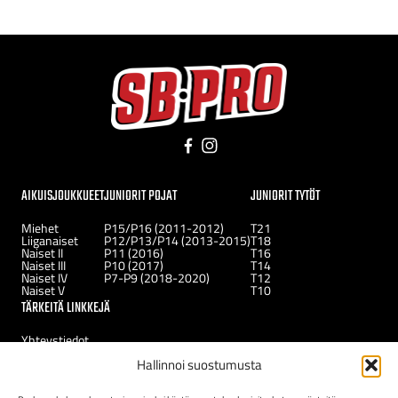
Facebook
Instagram
AIKUISJOUKKUEET
JUNIORIT POJAT
JUNIORIT TYTÖT
Miehet
P15/P16 (2011-2012)
T21
Liiganaiset
P12/P13/P14 (2013-2015)
T18
Naiset II
P11 (2016)
T16
Naiset III
P10 (2017)
T14
Naiset IV
P7-P9 (2018-2020)
T12
Naiset V
T10
TÄRKEITÄ LINKKEJÄ
Yhteystiedot
Uutiset
Hallinnoi suostumusta
Kerhot
Tukirahasto
Uudelle jäsenelle