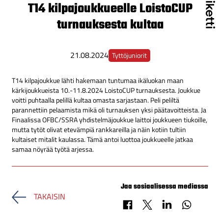
T14 kilpajoukkueelle LoistoCUP
turnauksesta kultaa
21.08.2024
Tyttöjuniorit
T14 kilpajoukkue lähti hakemaan tuntumaa ikäluokan maan
kärkijoukkueista 10.-11.8.2024 LoistoCUP turnauksesta. Joukkue
voitti puhtaalla pelillä kultaa omasta sarjastaan. Peli peliltä
parannettiin pelaamista mikä oli turnauksen yksi päätavoitteista. Ja
Finaalissa OFBC/SSRA yhdistelmäjoukkue laittoi joukkueen tiukoille,
mutta tytöt olivat etevämpiä rankkareilla ja näin kotiin tultiin
kultaiset mitalit kaulassa. Tämä antoi luottoa joukkueelle jatkaa
samaa nöyrää työtä arjessa.
Jaa sosiaalisessa mediassa
TAKAISIN
Jaa Facebookissa
Jaa X-palvelussa
Jaa LinkedInissä
Jaa Whats