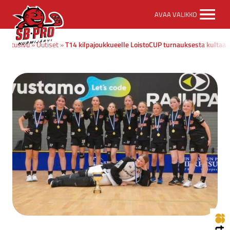
SB-
AVAA VALIKKO
Pro
etusivulle
Etusivu
»
Uutiset
»
T14 kilpajoukkueelle LoistoCUP turnauksesta kultaa