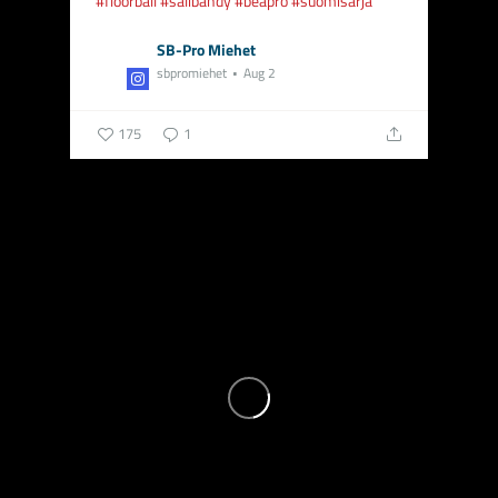
#floorball
#salibandy
#beapro
#suomisarja
SB-Pro Miehet
sbpromiehet
Aug 2
175
1