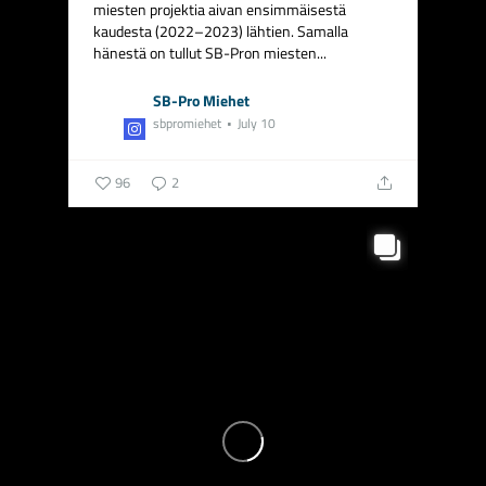
miesten projektia aivan ensimmäisestä
kaudesta (2022–2023) lähtien. Samalla
hänestä on tullut SB-Pron miesten...
SB-Pro Miehet
sbpromiehet
July 10
96
2