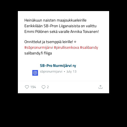
Heinäkuun naisten maajoukkueleirille
Eerikkilään SB-Pron Liiganaisista on valittu
Emmi Pölönen sekä varalle Annika Toivanen!
Onnittelut ja tsemppiä leirille! ⭐
#sbpronurmijärvi
#pirullisenkova
#salibandy
salibandy.fi fliiga
SB-Pro Nurmijärvi ry
sbpronurmijarvi
July 13
194
2