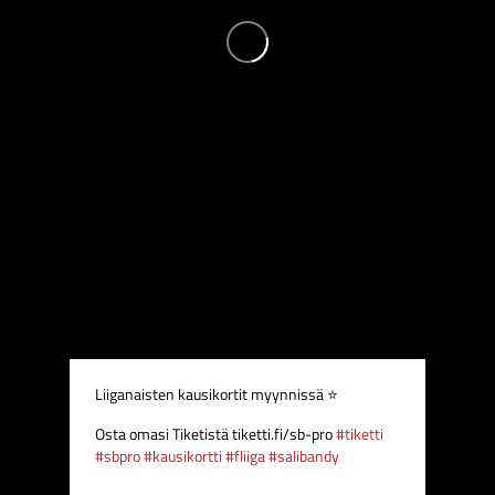
Liiganaisten kausikortit myynnissä ⭐
Osta omasi Tiketistä tiketti.fi/sb-pro
#tiketti
#sbpro
#kausikortti
#fliiga
#salibandy