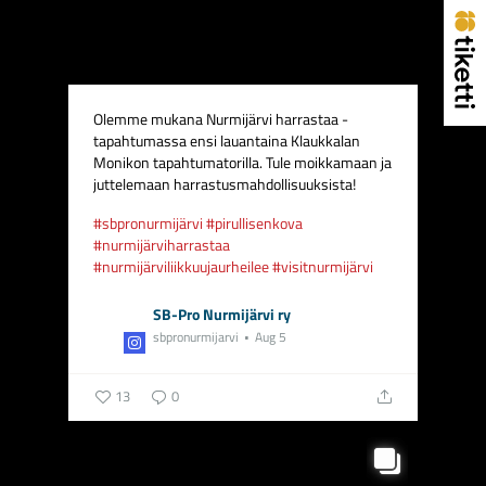
Olemme mukana Nurmijärvi harrastaa -
tapahtumassa ensi lauantaina Klaukkalan
Monikon tapahtumatorilla. Tule moikkamaan ja
juttelemaan harrastusmahdollisuuksista! ️
#sbpronurmijärvi
#pirullisenkova
#nurmijärviharrastaa
#nurmijärviliikkuujaurheilee
#visitnurmijärvi
SB-Pro Nurmijärvi ry
sbpronurmijarvi
Aug 5
13
0