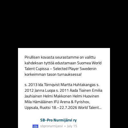
Pirullisen kovasta seurastamme on valittu
kahdeksan tyttöä edustamaan Suomea World
Talent Cupissa – Selected Player Swedenin
korkeimman tason turnauksessa!
s. 2013
Ida Törnqvist
Martta Huhtakangas
s.
2012
Janna Luopa
s. 2011
Aada Tiainen
Emilia
Jauhiainen
Helmi Makkonen
Helmi Huovinen
Mila Hämäläinen
IFU Arena & Fyrishov,
Uppsala, Ruotsi
18.–22.7.2026
World Talent...
SB-Pro Nurmijärvi ry
sbpronurmijarvi
July 15