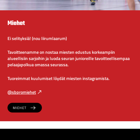
a
t
a
Miehet
i
s
Ei selityksiä! (nou liirumlaarum)
t
e
Tavoitteenamme on nostaa miesten edustus korkeampiin
alueellisiin sarjoihin ja luoda seuran junioreille tavoitteellisempaa
l
pelaajapolkua omassa seurassa.
l
a
Tuoreimmat kuulumiset löydät miesten instagramista.
a
n
@sbpromiehet
p
r
MIEHET
o
n
s
s