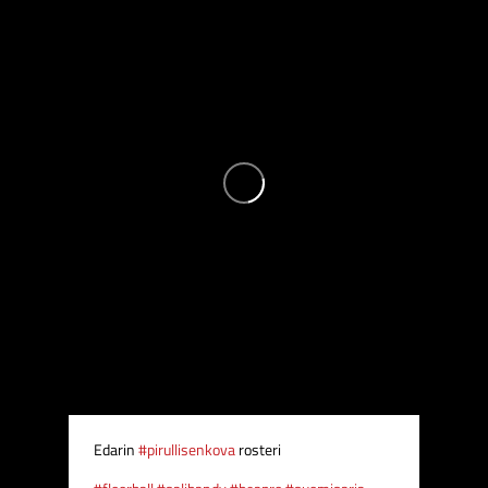
Edarin
#pirullisenkova
rosteri