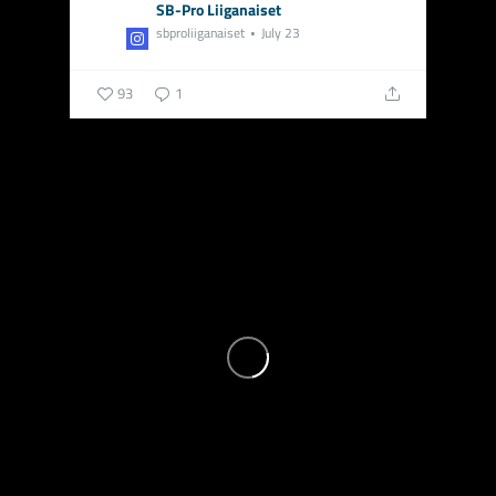
SB-Pro Liiganaiset
sbproliiganaiset
July 23
93
1