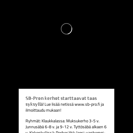
𝕊𝔹-ℙ𝕣𝕠𝕟 𝕜𝕖𝕣𝕙𝕠𝕥 𝕤𝕥𝕒𝕣𝕥𝕥𝕒𝕒𝕧𝕒𝕥 𝕥𝕒𝕒𝕤
𝕤𝕪𝕜𝕤𝕪𝕝𝕝ä! Lue lisää netissä www.sb-pro.fi ja
ilmoittaudu mukaan!
Ryhmät:
Klaukkalassa:
Muksukerho 3-5 v.
Junnusäbä 6-8 v. ja 9-12 v.
Tyttösäbä alkaen 6
v.
Kirkonkylässä:
Perhesäbä: lapsi-vanhempi-