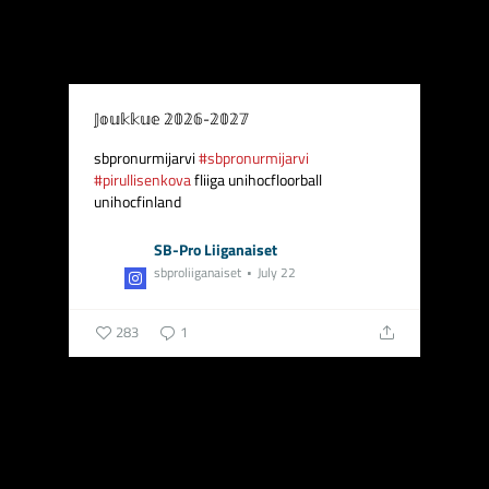
𝕁𝕠𝕦𝕜𝕜𝕦𝕖 𝟚𝟘𝟚𝟞-𝟚𝟘𝟚𝟟 ️
sbpronurmijarvi
#sbpronurmijarvi
#pirullisenkova
fliiga unihocfloorball
unihocfinland
SB-Pro Liiganaiset
sbproliiganaiset
July 22
283
1