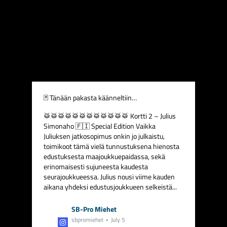
🃏 Tänään pakasta käänneltiin…
🥁🥁🥁🥁🥁🥁🥁🥁🥁🥁🥁🥁
Kortti 2 – Julius
Simonaho 🇫🇮 Special Edition
Vaikka
Juliuksen jatkosopimus onkin jo julkaistu,
toimikoot tämä vielä tunnustuksena hienosta
edustuksesta maajoukkuepaidassa, sekä
erinomaisesti sujuneesta kaudesta
seurajoukkueessa.
Julius nousi viime kauden
aikana yhdeksi edustusjoukkueen selkeistä...
SB-Pro Miehet
sbpromiehet
July 5