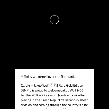
🃏 Today we turned over the final card…
Card 4 – Jakub Wolf 🇨🇿 | Rare Gold Edition
SB-Pro is proud to welcome Jakub Wolf (-06)
for the 2026–27 season.
Jakub joins us after
playing in the Czech Republic’s second-highest
division and coming through the country’s elite