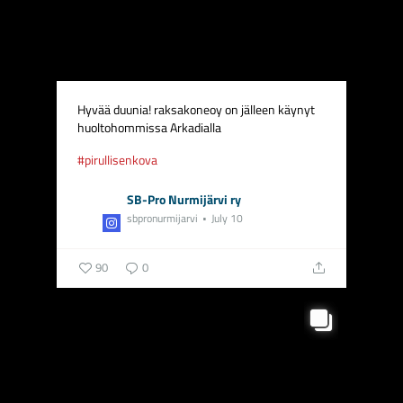
Hyvää duunia! raksakoneoy on jälleen käynyt
huoltohommissa Arkadialla
#pirullisenkova
SB-Pro Nurmijärvi ry
sbpronurmijarvi
July 10
90
0