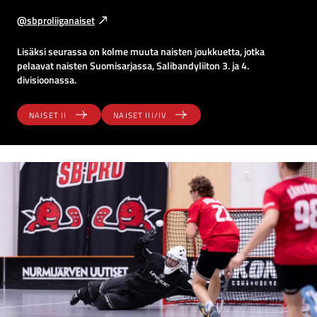
l
a
@sbproliiganaiset
e
l
2
i
Lisäksi seurassa on kolme muuta naisten joukkuetta, jotka
0
p
pelaavat naisten Suomisarjassa, Salibandyliiton 3. ja 4.
2
e
divisioonassa.
5
l
–
i
NAISET II
NAISET III/IV
2
i
6
n
–
L
a
u
a
n
t
a
i
n