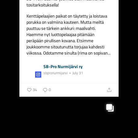
tositarkoituksella! ️
Kenttäpelaajien paikat on täytetty ja loistava
porukka on valmiina kauteen. Mutta meiltä
puuttuu se tärkein ankkuri: maalivahti.
Haemme nyt luottopelaajaa pitämään
peräpään pirullisen kovana.
Etsimme
joukkoomme sitoutunutta torjujaa kahdesti
viikossa.
Odotamme sinulta (rima on sopivan...
SB-Pro Nurmijärvi ry
sbpronurmijarvi
July 31
34
0