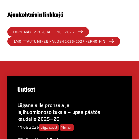
Ajankohtaisia linkkejä
TORNIMÄKI PRO-CHALLENGE 2026
ILMOITTAUTUMINEN KAUDEN 2026-2027 KERHOIHIN
Uutiset
Liiganaisille pronssia ja
L
lajihuomionosoituksia – upea päätös
i
kaudelle 2025–26
i
g
11.06.2026
Liiganaiset
Yleinen
a