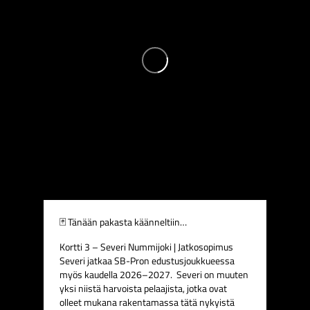
🃏 Tänään pakasta käänneltiin…
Kortti 3 – Severi Nummijoki | Jatkosopimus
Severi jatkaa SB-Pron edustusjoukkueessa
myös kaudella 2026–2027. ️
Severi on muuten
yksi niistä harvoista pelaajista, jotka ovat
olleet mukana rakentamassa tätä nykyistä