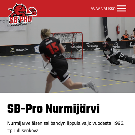
SB-
AVAA VALIKKO
Pro
etusivulle
SB-Pro Nurmijärvi
Nurmijärveläisen salibandyn lippulaiva jo vuodesta 1996.
#pirullisenkova