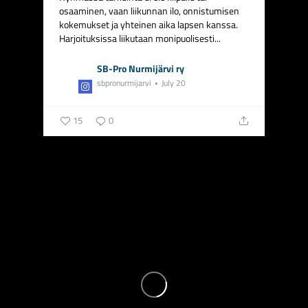
osaaminen, vaan liikunnan ilo, onnistumisen
kokemukset ja yhteinen aika lapsen kanssa.
Harjoituksissa liikutaan monipuolisesti...
SB-Pro Nurmijärvi ry
sbpronurmijarvi
July 20
15
0