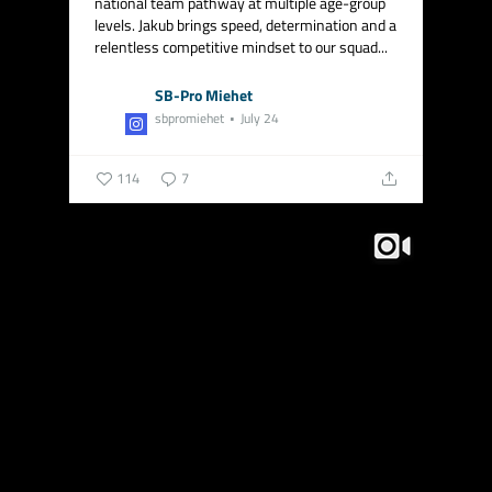
national team pathway at multiple age-group
levels.
Jakub brings speed, determination and a
relentless competitive mindset to our squad...
SB-Pro Miehet
sbpromiehet
July 24
114
7