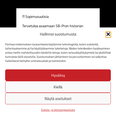
🃏 Sopimusuutisia
Tervetuloa avaamaan SB-Pron historian
ensimmäinen - ja ehkä myös viimeinen –
Hallinnoi suostumusta
Trading Cards -paketti!
Pakasta paljastui
yhteensä neljä korttia:
kaksi
Parhaan kokemuksen tarjoamiseksi käytämme teknologioita, kuten evästeitä,
jatkosopimuskorttia, yksi Special Edition- sekä
tallentaaksemme ja/tai käyttääksemme laitetietoja. Näiden tekniikoiden hyväksyminen
yksi Ultra Rare Gold Edition -kortti, jonka
antaa meille mahdollisuuden käsitellä tietoja, kuten selauskäyttäytymistä tai yksilöllisiä
myötä julkaistaan myös viimeinen uusi
tunnuksia tällä sivustolla. Suostumuksen jättäminen tai peruuttaminen voi vaikuttaa
haitallisesti tiettyihin ominaisuuksiin ja toimintoihin.
pelaajasopimus.
Kortit avataan yksi...
SB-Pro Miehet
Hyväksy
sbpromiehet
July 4
Kiellä
115
17
Näytä asetukset
SHOW MORE
Eväste- ja tietosuojaseloste