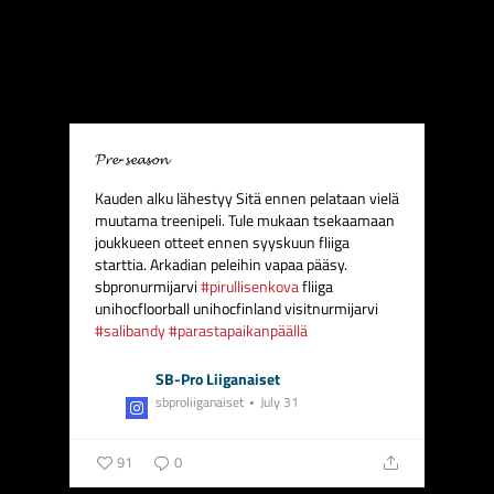
𝓟𝓻𝓮-𝓼𝓮𝓪𝓼𝓸𝓷️
Kauden alku lähestyy
Sitä ennen pelataan vielä
muutama treenipeli. Tule mukaan tsekaamaan
joukkueen otteet ennen syyskuun fliiga
starttia. Arkadian peleihin vapaa pääsy.
sbpronurmijarvi
#pirullisenkova
fliiga
unihocfloorball unihocfinland visitnurmijarvi
#salibandy
#parastapaikanpäällä
SB-Pro Liiganaiset
sbproliiganaiset
July 31
91
0