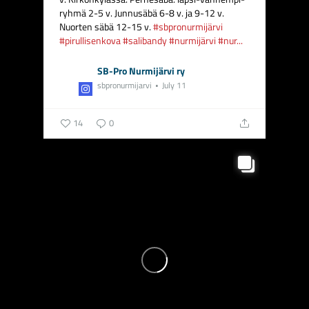
ryhmä 2-5 v.
Junnusäbä 6-8 v. ja 9-12 v.
Nuorten säbä 12-15 v.
#sbpronurmijärvi
#pirullisenkova
#salibandy
#nurmijärvi
#nur...
SB-Pro Nurmijärvi ry
sbpronurmijarvi
July 11
14
0