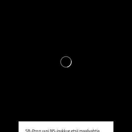
SB-Pro:n uusi N5-joukkue etsii maalivahtia