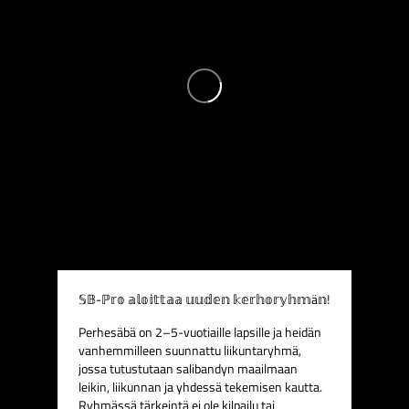
𝕊𝔹-ℙ𝕣𝕠 𝕒𝕝𝕠𝕚𝕥𝕥𝕒𝕒 𝕦𝕦𝕕𝕖𝕟 𝕜𝕖𝕣𝕙𝕠𝕣𝕪𝕙𝕞ä𝕟!
Perhesäbä on 2–5-vuotiaille lapsille ja heidän
vanhemmilleen suunnattu liikuntaryhmä,
jossa tutustutaan salibandyn maailmaan
leikin, liikunnan ja yhdessä tekemisen kautta.
Ryhmässä tärkeintä ei ole kilpailu tai