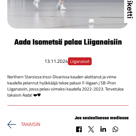
Aada Isometsä palaa Liiganaisiin
13.11.2024
Liiganaiset
Northern Starsissa Inssi-Divarissa kauden aloittanut ja viime
kaudella pelannut hyökkääjä tekee paluun F-liigaan j SB-Pron
Liiganaisiin, jossa pelasi viimeksi kaudella 2022-2023. Tervetuloa
takaisin Aada! ❤️🖤
Jaa sosiaalisessa mediassa
TAKAISIN
Jaa Facebookissa
Jaa X-palvelussa
Jaa LinkedInissä
Jaa Whats