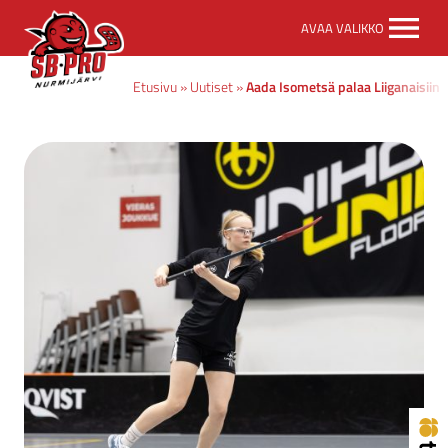
SB-
AVAA VALIKKO
Pro
etusivulle
Etusivu
»
Uutiset
»
Aada Isometsä palaa Liiganaisiin