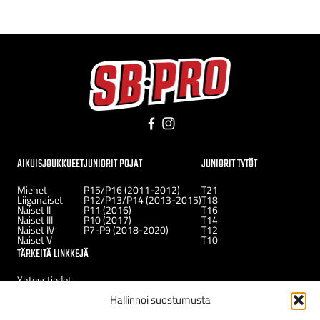
Facebook
Instagram
AIKUISJOUKKUEET
JUNIORIT POJAT
JUNIORIT TYTÖT
Miehet
P15/P16 (2011-2012)
T21
Liiganaiset
P12/P13/P14 (2013-2015)
T18
Naiset II
P11 (2016)
T16
Naiset III
P10 (2017)
T14
Naiset IV
P7-P9 (2018-2020)
T12
Naiset V
T10
TÄRKEITÄ LINKKEJÄ
Yhteystiedot
Uutiset
Hallinnoi suostumusta
Kerhot
Tukirahasto
Uudelle jäsenelle