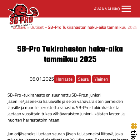
SB-
AVAA VALIKKO
Pro
etusivulle
Etusivu
»
Uutiset
»
SB-Pro Tukirahaston haku-aika tammikuu 2025
SB-Pro Tukirahaston haku-aika
tammikuu 2025
06.01.2025
Harraste
Seura
Yleinen
SB-Pro -tukirahasto on suunnattu SB-Pro:n juniori
jäsenille/jäseneksi haluavalle ja se on vähävaraisten perheiden
lapsille ja nuorille perustettu rahasto. SB-Pro- tukirahastosta
jaetaan vuosittain tukea vähävaraisten juniori-ikäisten lasten ja
nuorten harrastetoimintaan.
Juniorijäseneksi luetaan seuran jäsen tai jäseneksi liittyvä, joka