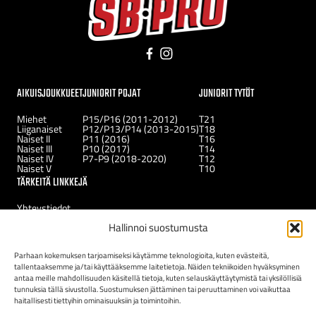
Facebook
Instagram
AIKUISJOUKKUEET
JUNIORIT POJAT
JUNIORIT TYTÖT
Miehet
P15/P16 (2011-2012)
T21
Liiganaiset
P12/P13/P14 (2013-2015)
T18
Naiset II
P11 (2016)
T16
Naiset III
P10 (2017)
T14
Naiset IV
P7-P9 (2018-2020)
T12
Naiset V
T10
TÄRKEITÄ LINKKEJÄ
Yhteystiedot
Uutiset
Hallinnoi suostumusta
Kerhot
Tukirahasto
Uudelle jäsenelle
Parhaan kokemuksen tarjoamiseksi käytämme teknologioita, kuten evästeitä,
tallentaaksemme ja/tai käyttääksemme laitetietoja. Näiden tekniikoiden hyväksyminen
antaa meille mahdollisuuden käsitellä tietoja, kuten selauskäyttäytymistä tai yksilöllisiä
tunnuksia tällä sivustolla. Suostumuksen jättäminen tai peruuttaminen voi vaikuttaa
haitallisesti tiettyihin ominaisuuksiin ja toimintoihin.