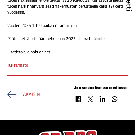
tukea hakiessaan ei ole täyttänyt 20 ikävuotta. Rahastosta jaetaan
tukea harkinnanvaraisesti hakemusten perusteella kaksi (2) kertaa
vuodessa.
Vuoden 2025 1. hakuaika on tammikuu.
Päätökset lähetetään helmikuun 2025 aikana hakijoille.
Lisätietoja ja hakuohjeet:
Tukirahasto
Jaa sosiaalisessa mediassa
TAKAISIN
Jaa Facebookissa
Jaa X-palvelussa
Jaa LinkedInissä
Jaa Whats