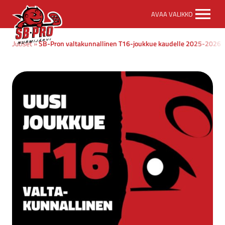
SB-
AVAA VALIKKO
Pro
etusivulle
vu
»
Uutiset
»
SB-Pron valtakunnallinen T16-joukkue kaudelle 2025-2026