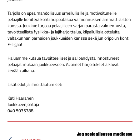
Tarjolla on upea mahdollisuus urheilullisille ja motivoituneille
pelaajille kehittyä kohti huipputasoa valmennuksen ammattilaisten
kanssa. Joukkue tarjoaa pelaajilleen sarjan parasta valmennusta,
tavoitteellista fysiikka- ja lajiharjoittelua, kilpailullisia otteluita
valtakunnan parhaiden joukkueiden kanssa sekä junioripolun kohti
F-liigaa!
Haluamme kutsua tavoitteelliset ja salibandystä innostuneet
pelaajat mukaan joukkueeseen. Avoimet harjoitukset alkavat
kevään aikana.
Lisätiedot ja ilmoittautumiset:
Kati Haaranen
Joukkueenjohtaja
040 5035788
Jaa sosiaalisessa mediassa