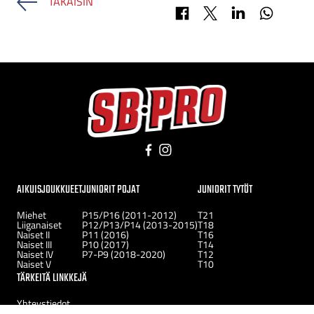
TAKAISIN
Jaa Facebookissa
Jaa X-palvelussa
Jaa LinkedInissä
Jaa Whats
Facebook
Instagram
AIKUISJOUKKUEET
JUNIORIT POJAT
JUNIORIT TYTÖT
Miehet
P15/P16 (2011-2012)
T21
Liiganaiset
P12/P13/P14 (2013-2015)
T18
Naiset II
P11 (2016)
T16
Naiset III
P10 (2017)
T14
Naiset IV
P7-P9 (2018-2020)
T12
Naiset V
T10
TÄRKEITÄ LINKKEJÄ
Yhteystiedot
Uutiset