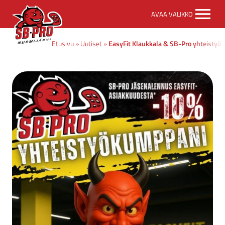
SB-
AVAA VALIKKO
Pro
etusivulle
Etusivu
»
Uutiset
»
EasyFit Klaukkala & SB-Pro yhteistyö