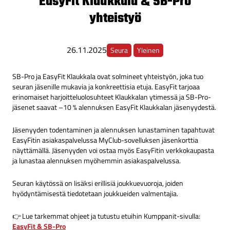
EasyFit Klaukkala & SB-Pro
yhteistyö
26.11.2025
Seura
Yleinen
SB-Pro ja EasyFit Klaukkala ovat solmineet yhteistyön, joka tuo
seuran jäsenille mukavia ja konkreettisia etuja. EasyFit tarjoaa
erinomaiset harjoitteluolosuhteet Klaukkalan ytimessä ja SB-Pro-
jäsenet saavat –10 % alennuksen EasyFit Klaukkalan jäsenyydestä.
Jäsenyyden todentaminen ja alennuksen lunastaminen tapahtuvat
EasyFitin asiakaspalvelussa MyClub-sovelluksen jäsenkorttia
näyttämällä. Jäsenyyden voi ostaa myös EasyFitin verkkokaupasta
ja lunastaa alennuksen myöhemmin asiakaspalvelussa.
Seuran käytössä on lisäksi erillisiä joukkuevuoroja, joiden
hyödyntämisestä tiedotetaan joukkueiden valmentajia.
👉 Lue tarkemmat ohjeet ja tutustu etuihin Kumppanit-sivulla:
EasyFit & SB-Pro