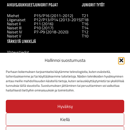
AIKUISJOUKKUEET
JUNIORIT POJAT
JUNIORIT TYTÖT
Miehet
P15/P16 (2011-2012)
T21
Liiganaiset
P12/P13/P14 (2013-2015)
T18
Naiset II
P11 (2016)
T16
Naiset III
P10 (2017)
T14
Naiset IV
P7-P9 (2018-2020)
T12
Naiset V
T10
TÄRKEITÄ LINKKEJÄ
Yhteystiedot
Uutiset
Hallinnoi suostumusta
Kerhot
Tukirahasto
Uudelle jäsenelle
Parhaan kokemuksen tarjoamiseksi käytämme teknologioita, kuten evästeitä,
tallentaaksemme ja/tai käyttääksemme laitetietoja. Näiden tekniikoiden hyväksyminen
antaa meille mahdollisuuden käsitellä tietoja, kuten selauskäyttäytymistä tai yksilöllisiä
tunnuksia tällä sivustolla. Suostumuksen jättäminen tai peruuttaminen voi vaikuttaa
haitallisesti tiettyihin ominaisuuksiin ja toimintoihin.
Hyväksy
Kiellä