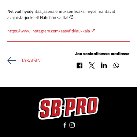
Nyt voit hyödyntää jäsenalennuksen lisäksi myös mahtavat
avajaistarjoukset! Nähdään salilla! 😈
https://www.instagram.com/easyfitklaukkala
Jaa sosiaalisessa mediassa
TAKAISIN
Jaa Facebookissa
Jaa X-palvelussa
Jaa LinkedInissä
Jaa Whats
Facebook
Instagram