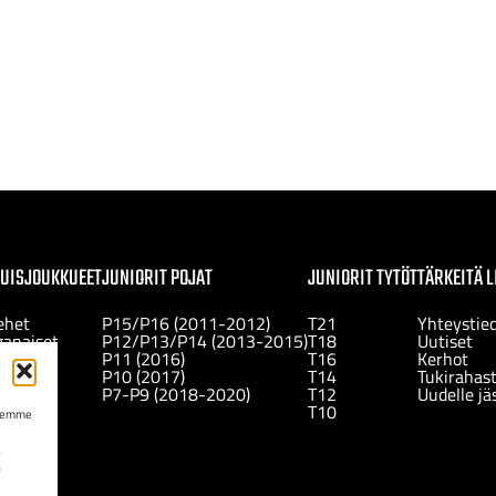
KUISJOUKKUEET
JUNIORIT POJAT
JUNIORIT TYTÖT
TÄRKEITÄ L
ehet
P15/P16 (2011-2012)
T21
Yhteystie
ganaiset
P12/P13/P14 (2013-2015)
T18
Uutiset
set II
P11 (2016)
T16
Kerhot
set III
P10 (2017)
T14
Tukirahas
set IV
P7-P9 (2018-2020)
T12
Uudelle jä
set V
T10
ksemme
ä
n