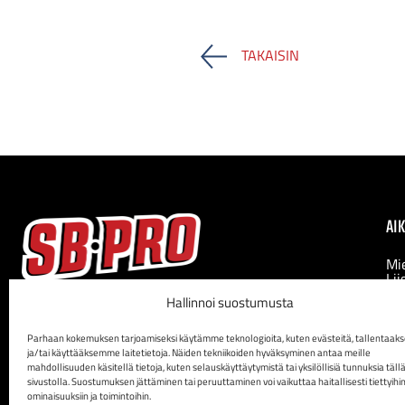
TAKAISIN
AI
Mi
Lii
Nai
Facebook
Instagram
Hallinnoi suostumusta
Nai
Nai
Nai
Parhaan kokemuksen tarjoamiseksi käytämme teknologioita, kuten evästeitä, tallentaa
ja/tai käyttääksemme laitetietoja. Näiden tekniikoiden hyväksyminen antaa meille
mahdollisuuden käsitellä tietoja, kuten selauskäyttäytymistä tai yksilöllisiä tunnuksia täll
sivustolla. Suostumuksen jättäminen tai peruuttaminen voi vaikuttaa haitallisesti tiettyihi
ominaisuuksiin ja toimintoihin.