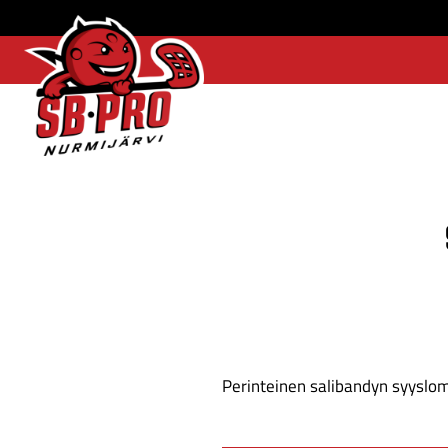
SB-
Pro
etusivulle
Perinteinen salibandyn syyslom