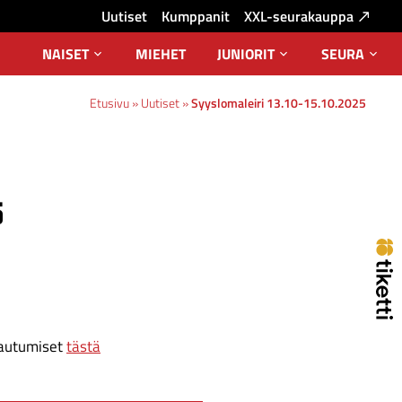
Uutiset
Kumppanit
XXL-seurakauppa
NAISET
MIEHET
JUNIORIT
SEURA
Avaa
Avaa
Avaa
alavalikko
alavalikko
alava
Etusivu
»
Uutiset
»
Syyslomaleiri 13.10-15.10.2025
5
ttautumiset
tästä