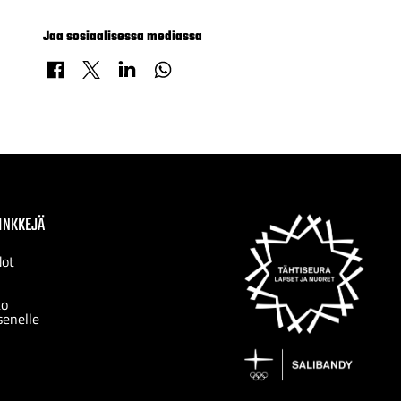
Jaa sosiaalisessa mediassa
Jaa Facebookissa
Jaa X-palvelussa
Jaa LinkedInissä
Jaa WhatsAppissa
INKKEJÄ
dot
to
senelle