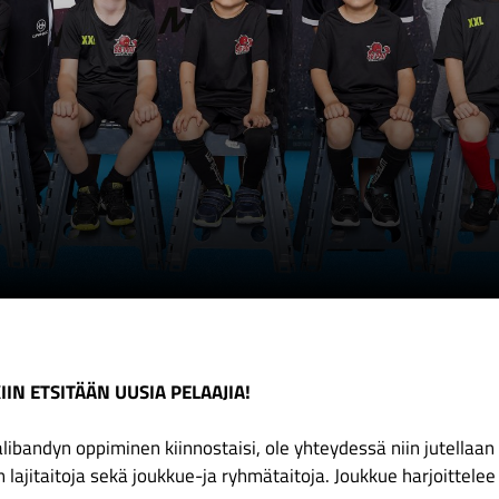
IN ETSITÄÄN UUSIA PELAAJIA!
alibandyn oppiminen kiinnostaisi, ole yhteydessä niin jutellaan l
n lajitaitoja sekä joukkue-ja ryhmätaitoja. Joukkue harjoittelee