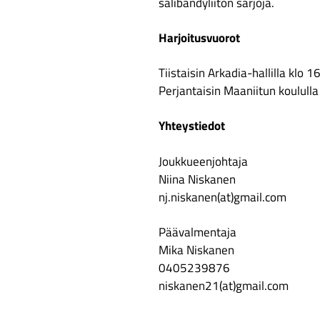
salibandyliiton sarjoja.
Harjoitusvuorot
Tiistaisin Arkadia-hallilla klo 
Perjantaisin Maaniitun koulull
Yhteystiedot
Joukkueenjohtaja
Niina Niskanen
nj.niskanen(at)gmail.com
Päävalmentaja
Mika Niskanen
0405239876
niskanen21(at)gmail.com