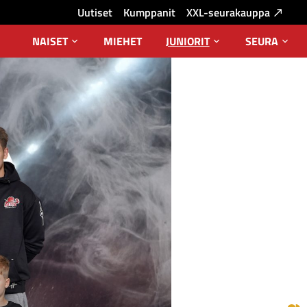
Uutiset
Kumppanit
XXL-seurakauppa
NAISET
MIEHET
JUNIORIT
SEURA
Avaa
Avaa
Avaa
alavalikko
alavalikko
alava