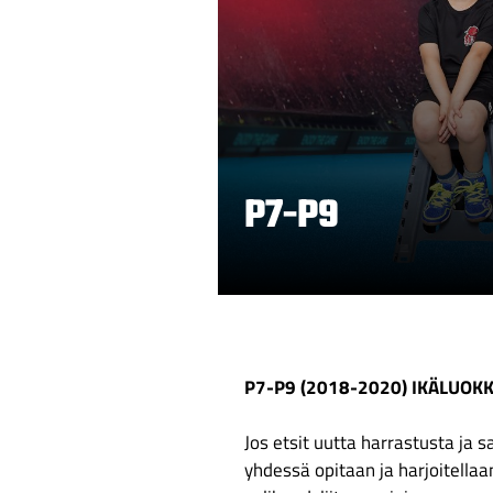
P7-P9
P7-P9 (2018-2020) IKÄLUOKKI
Jos etsit uutta harrastusta ja s
yhdessä opitaan ja harjoitellaa