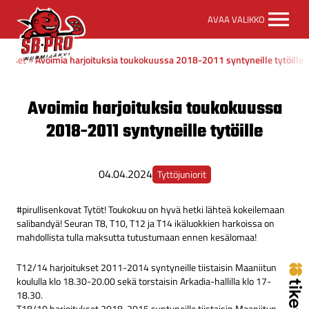
SB-
AVAA VALIKKO
Pro
etusivulle
Uutiset
»
Avoimia harjoituksia toukokuussa 2018-2011 syntyneille tytöille
Avoimia harjoituksia toukokuussa
2018-2011 syntyneille tytöille
04.04.2024
Tyttöjuniorit
#pirullisenkovat Tytöt! Toukokuu on hyvä hetki lähteä kokeilemaan
salibandyä! Seuran T8, T10, T12 ja T14 ikäluokkien harkoissa on
mahdollista tulla maksutta tutustumaan ennen kesälomaa!
T12/14 harjoitukset 2011-2014 syntyneille tiistaisin Maaniitun
koululla klo 18.30-20.00 sekä torstaisin Arkadia-hallilla klo 17-
18.30.