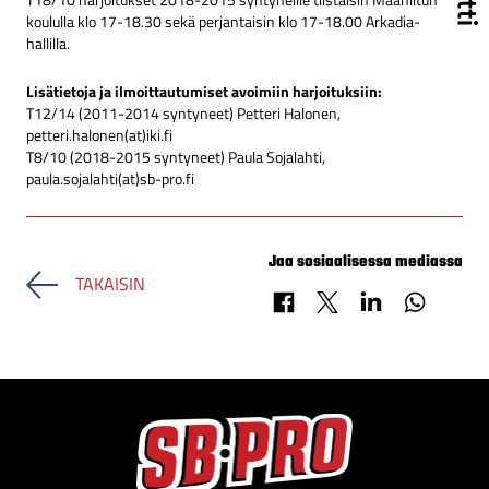
T18/10 harjoitukset 2018-2015 syntyneille tiistaisin Maaniitun
koululla klo 17-18.30 sekä perjantaisin klo 17-18.00 Arkadia-
hallilla.
Lisätietoja ja ilmoittautumiset avoimiin harjoituksiin:
T12/14 (2011-2014 syntyneet) Petteri Halonen,
petteri.halonen(at)iki.fi
T8/10 (2018-2015 syntyneet) Paula Sojalahti,
paula.sojalahti(at)sb-pro.fi
Jaa sosiaalisessa mediassa
TAKAISIN
Jaa Facebookissa
Jaa X-palvelussa
Jaa LinkedInissä
Jaa Whats