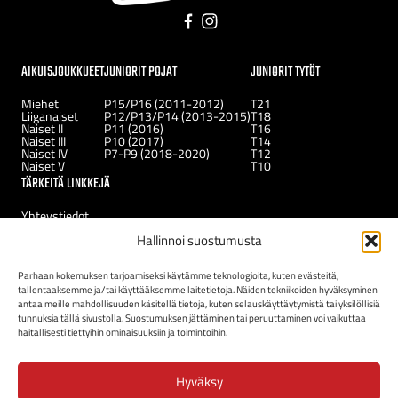
Facebook
Instagram
AIKUISJOUKKUEET
JUNIORIT POJAT
JUNIORIT TYTÖT
Miehet
P15/P16 (2011-2012)
T21
Liiganaiset
P12/P13/P14 (2013-2015)
T18
Naiset II
P11 (2016)
T16
Naiset III
P10 (2017)
T14
Naiset IV
P7-P9 (2018-2020)
T12
Naiset V
T10
TÄRKEITÄ LINKKEJÄ
Yhteystiedot
Uutiset
Hallinnoi suostumusta
Kerhot
Tukirahasto
Uudelle jäsenelle
Parhaan kokemuksen tarjoamiseksi käytämme teknologioita, kuten evästeitä,
tallentaaksemme ja/tai käyttääksemme laitetietoja. Näiden tekniikoiden hyväksyminen
antaa meille mahdollisuuden käsitellä tietoja, kuten selauskäyttäytymistä tai yksilöllisiä
tunnuksia tällä sivustolla. Suostumuksen jättäminen tai peruuttaminen voi vaikuttaa
haitallisesti tiettyihin ominaisuuksiin ja toimintoihin.
Hyväksy