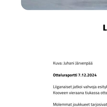
L
Kuva: Juhani Järvenpää
Otteluraportti 7.12.2024
Liiganaiset jatkoi vahvoja esit
Kooveen vieraana tiukassa ottel
Molemmat joukkueet tarjosivat 