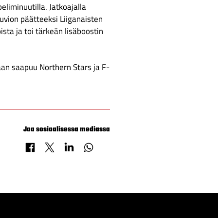
eliminuutilla. Jatkoajalla
kuvion päätteeksi Liiganaisten
ista ja toi tärkeän lisäboostin
aan saapuu Northern Stars ja F-
Jaa sosiaalisessa mediassa
Jaa Facebookissa
Jaa X-palvelussa
Jaa LinkedInissä
Jaa WhatsAppissa