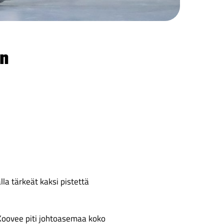
an
la tärkeät kaksi pistettä
 Koovee piti johtoasemaa koko