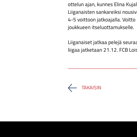
ottelun ajan, kunnes Elina Kujala
Liiganaisten sankareiksi nousiv
4-5 voittoon jatkoajalla. Voitto
joukkueen itseluottamukselle.
Liiganaiset jatkaa pelejä seur
liigaa jatketaan 21.12. FCB Loi
TAKAISIN