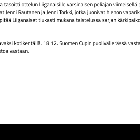
 tasoitti ottelun Liiganaisille varsinaisen peliajan viimeisellä p
at Jenni Rautanen ja Jenni Torkki, jotka juonivat hienon vapari
 pitää Liiganaiset tiukasti mukana taistelussa sarjan kärkipaiko
aavaksi kotikentällä. 18.12. Suomen Cupin puolivälierässä vast
stoa vastaan.