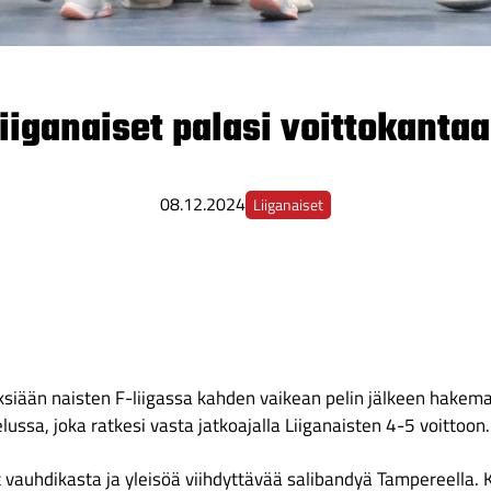
iiganaiset palasi voittokanta
08.12.2024
Liiganaiset
yksiään naisten F-liigassa kahden vaikean pelin jälkeen hakemal
ussa, joka ratkesi vasta jatkoajalla Liiganaisten 4-5 voittoon.
vauhdikasta ja yleisöä viihdyttävää salibandyä Tampereella.