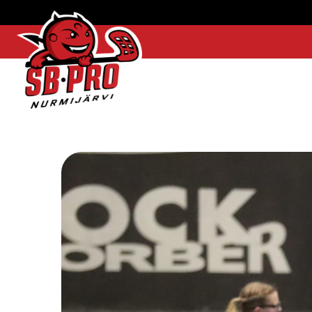
SB-
Pro
etusivulle