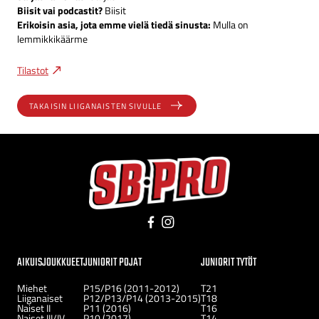
Biisit vai podcastit?
Biisit
Erikoisin asia, jota emme vielä tiedä sinusta:
Mulla on
lemmikkikäärme
Tilastot
TAKAISIN LIIGANAISTEN SIVULLE
Facebook
Instagram
AIKUISJOUKKUEET
JUNIORIT POJAT
JUNIORIT TYTÖT
Miehet
P15/P16 (2011-2012)
T21
Liiganaiset
P12/P13/P14 (2013-2015)
T18
Naiset II
P11 (2016)
T16
Naiset III/IV
P10 (2017)
T14