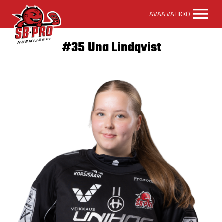
SB-
AVAA VALIKKO
Pro
etusivulle
#35 Una Lindqvist