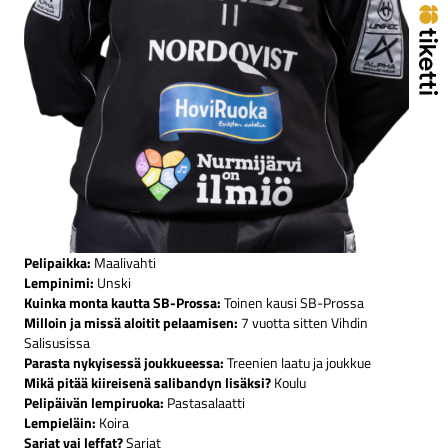
Pelipaikka:
Maalivahti
Lempinimi:
Unski
Kuinka monta kautta SB-Prossa:
Toinen kausi SB-Prossa
Milloin ja missä aloitit pelaamisen:
7 vuotta sitten Vihdin
Salisusissa
Parasta nykyisessä joukkueessa:
Treenien laatu ja joukkue
Mikä pitää kiireisenä salibandyn lisäksi?
Koulu
Pelipäivän lempiruoka:
Pastasalaatti
Lempieläin:
Koira
Sarjat vai leffat?
Sarjat