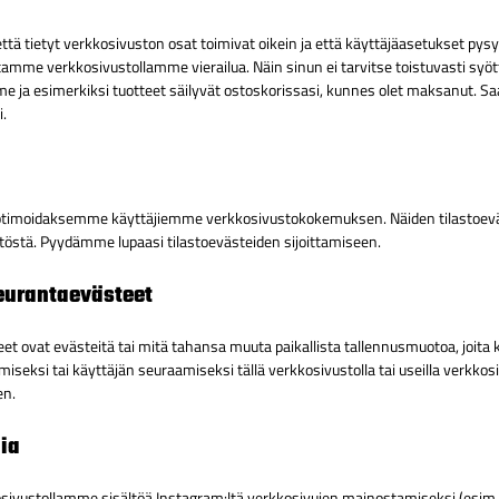
ttä tietyt verkkosivuston osat toimivat oikein ja että käyttäjäasetukset pys
otamme verkkosivustollamme vierailua. Näin sinun ei tarvitse toistuvasti syöt
mme ja esimerkiksi tuotteet säilyvät ostoskorissasi, kunnes olet maksanut.
.
ptimoidaksemme käyttäjiemme verkkosivustokokemuksen. Näiden tilastoev
östä. Pyydämme lupaasi tilastoevästeiden sijoittamiseen.
eurantaevästeet
t ovat evästeitä tai mitä tahansa muuta paikallista tallennusmuotoa, joita k
eksi tai käyttäjän seuraamiseksi tällä verkkosivustolla tai useilla verkkosi
en.
ia
ivustollamme sisältöä Instagram:ltä verkkosivujen mainostamiseksi (esim. ”t