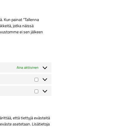
to
complianz
social-
service
stream
sekalaista
. Kun painat “Tallenna
kkeitä, jotka näissä
sivustomme ei sen jälkeen
Aina aktiivinen
Tilastot
Markkinointi
ittää, että tiettyjä evästeitä
 eväste asetetaan. Lisätietoja