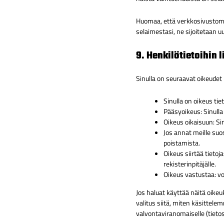
Huomaa, että verkkosivustomme
selaimestasi, ne sijoitetaan 
9. Henkilötietoihin l
Sinulla on seuraavat oikeudet h
Sinulla on oikeus tie
Pääsyoikeus: Sinulla
Oikeus oikaisuun: Sin
Jos annat meille suo
poistamista.
Oikeus siirtää tietoj
rekisterinpitäjälle.
Oikeus vastustaa: voi
Jos haluat käyttää näitä oike
valitus siitä, miten käsittele
valvontaviranomaiselle (tieto