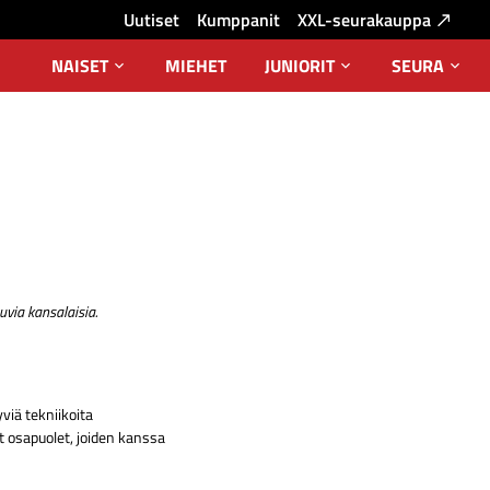
Uutiset
Kumppanit
XXL-seurakauppa
NAISET
MIEHET
JUNIORIT
SEURA
Avaa
Avaa
Avaa
alavalikko
alavalikko
alava
uvia kansalaisia.
viä tekniikoita
t osapuolet, joiden kanssa