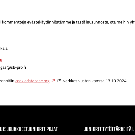
/tai kommentteja evästekäytännöstämme ja tästä lausunnosta, ota meihin yh
kala
fi
ngas@
sb-pro.fi
onoitiin
cookiedatabase.org
-verkkosivuston kanssa 13.10.2024.
KUISJOUKKUEET
JUNIORIT POJAT
JUNIORIT TYTÖT
TÄRKEITÄ L