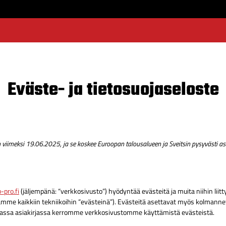
Eväste- ja tietosuojaseloste
 viimeksi 19.06.2025, ja se koskee Euroopan talousalueen ja Sveitsin pysyvästi as
-pro.fi
(jäljempänä: “verkkosivusto”) hyödyntää evästeitä ja muita niihin liitty
taamme kaikkiin tekniikoihin “evästeinä”). Evästeitä asettavat myös kolmanne
vassa asiakirjassa kerromme verkkosivustomme käyttämistä evästeistä.