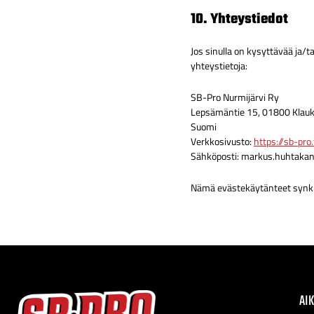
10. Yhteystiedot
Jos sinulla on kysyttävää ja
yhteystietoja:
SB-Pro Nurmijärvi Ry
Lepsämäntie 15, 01800 Klauk
Suomi
Verkkosivusto:
https://sb-pro.
Sähköposti:
markus.huhtaka
Nämä evästekäytänteet synkr
AI