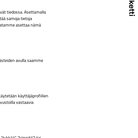
yvät tiedossa. Asettamalla
tää samoja tietoja
 Saatamme asettaa nämä
ästeiden avulla saamme
äytetään käyttäjäprofiilien
vustoilla vastaavia
ykkää”, ”kiinnitä”) tai