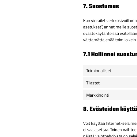
7. Suostumus
Kun vierailet verkkosivuillam
asetukset”, annat meille suos
evästekäytänteissä esitellään
välttämättä enää toimi oikein.
7.1 Hallinnoi suost
Toiminnalliset
Tilastot
Markkinointi
8. Evästeiden käyt
Voit käyttää Internet-selaime
ei saa asettaa. Toinen vaihtoe
näistä vaihtoehdoista on sela