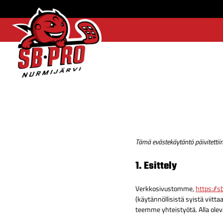
SB-
Pro
etusivulle
Tämä evästekäytäntö päivitettiin
1. Esittely
Verkkosivustomme,
https://sb
(käytännöllisistä syistä viit
teemme yhteistyötä. Alla ole