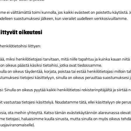
 ei välttämättä toimi kunnolla, jos kaikki evästeet on poistettu käytöstä. J
uudelleen suostumuksesi jälkeen, kun vierailet uudelleen verkkosivuillamme.
iittyvät oikeutesi
enkilötietoihisi liittyen:
tää, miksi henkilötietojasi tarvitaan, mitä niille tapahtuu ja kuinka kauan niitä
 on oikeus päästä käsiksi tietoihisi, jotka ovat tiedossamme.
ulla on oikeus täydentää, korjata, poistaa tai estää henkilötietojasi milloin t
stumuksesi tietojesi käsittelyyn, sinulla on oikeus peruuttaa suostumuksesi j
asi: Sinulla on oikeus pyytää kaikki henkilötietosi rekisterinpitäjältä ja siirtä
t vastustaa tietojesi käsittelyä. Noudatamme tätä, ellei käsittelyyn ole perus
uksia, ota meihin yhteyttä. Katso tämän evästekäytännön alareunassa olevat y
mme tietojasi, haluaisimme kuulla sinusta, mutta sinulla on myös oikeus tehdä
suojaviranomaiselle).