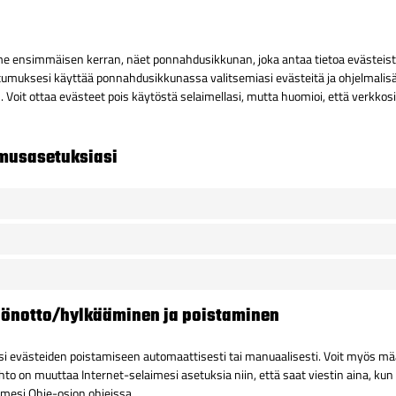
me ensimmäisen kerran, näet ponnahdusikkunan, joka antaa tietoa evästeistä
tumuksesi käyttää ponnahdusikkunassa valitsemiasi evästeitä ja ohjelmalisä
. Voit ottaa evästeet pois käytöstä selaimellasi, mutta huomioi, että verkko
umusasetuksiasi
töönotto/hylkääminen ja poistaminen
si evästeiden poistamiseen automaattisesti tai manuaalisesti. Voit myös määr
hto on muuttaa Internet-selaimesi asetuksia niin, että saat viestin aina, kun
imesi Ohje-osion ohjeissa.