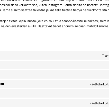
 sosiaalisissa verkostoissa, kuten Instagram. Tämä sisältö on upotettu Instag
ä. Tämä sisältö saattaa tallentaa ja käsitellä tiettyjä tietoja henkilökohtaist
tojen tietosuojalausunto (joka voi muuttua säännöllisesti) lukeaksesi, mitä h
evät näiden evästeiden avulla. Haettavat tiedot anonymisoidaan mahdollisimman
Tilas
eam
Käyttötarkoit
Käyttötarkoit