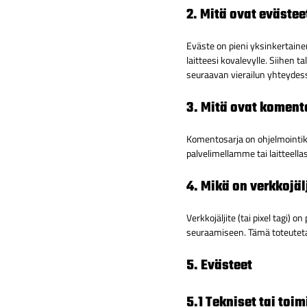
2. Mitä ovat evästee
Eväste on pieni yksinkertaine
laitteesi kovalevylle. Siihen 
seuraavan vierailun yhteydes
3. Mitä ovat koment
Komentosarja on ohjelmointiko
palvelimellamme tai laitteellas
4. Mikä on verkkojäl
Verkkojäljite (tai pixel tagi) 
seuraamiseen. Tämä toteutetaan
5. Evästeet
5.1 Tekniset tai toi