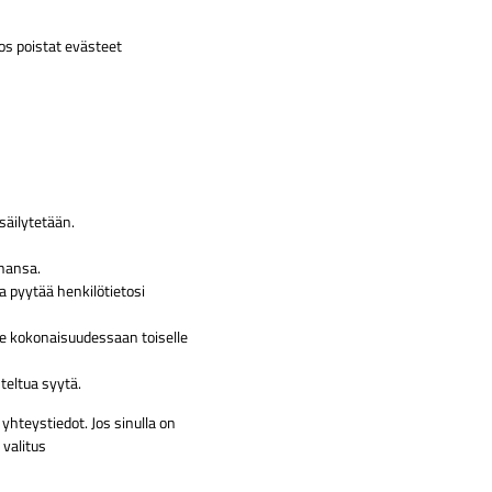
os poistat evästeet
 säilytetään.
ahansa.
a pyytää henkilötietosi
ä ne kokonaisuudessaan toiselle
teltua syytä.
hteystiedot. Jos sinulla on
 valitus