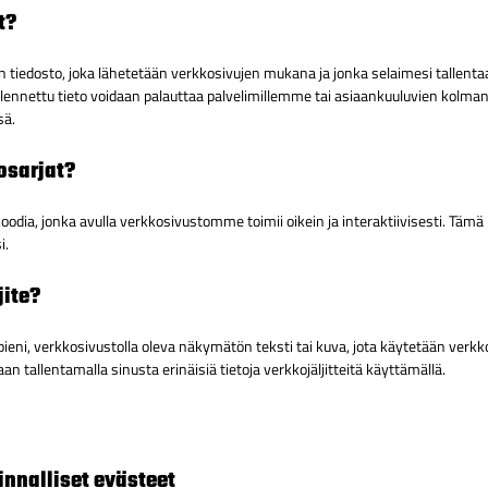
t?
n tiedosto, joka lähetetään verkkosivujen mukana ja jonka selaimesi tallenta
tallennettu tieto voidaan palauttaa palvelimillemme tai asiaankuuluvien kolman
sä.
osarjat?
odia, jonka avulla verkkosivustomme toimii oikein ja interaktiivisesti. Tämä 
i.
jite?
on pieni, verkkosivustolla oleva näkymätön teksti tai kuva, jota käytetään verk
 tallentamalla sinusta erinäisiä tietoja verkkojäljitteitä käyttämällä.
minnalliset evästeet