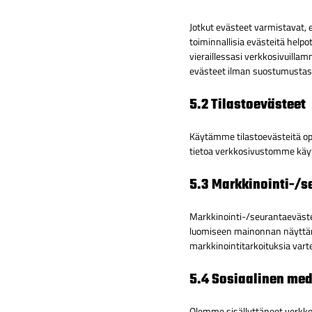
Jotkut evästeet varmistavat, e
toiminnallisia evästeitä help
vieraillessasi verkkosivuilla
evästeet ilman suostumustasi
5.2 Tilastoevästeet
Käytämme tilastoevästeitä o
tietoa verkkosivustomme käyt
5.3 Markkinointi-/s
Markkinointi-/seurantaevästee
luomiseen mainonnan näyttämis
markkinointitarkoituksia vart
5.4 Sosiaalinen med
Olemme sisällyttäneet verkkos