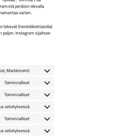
ram:stä peräisin olevalla
a mainontaa varten.
e tekevät (henkilökohtaisilla)
 paljon. Instagram sijaitsee
tot, Markkinointi
Consent
to
Toiminnalliset
Consent
service
to
wistia
Toiminnalliset
Consent
service
to
wordpress
us selvityksessä
Consent
service
to
polylang
Toiminnalliset
Consent
service
to
flow-
us selvityksessä
Consent
service
flow-